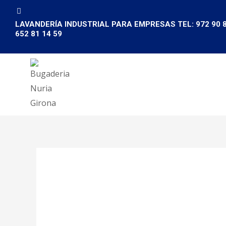
Ir
al
LAVANDERÍA INDUSTRIAL PARA EMPRESAS TEL: 972 90 8
652 81 14 59
contenido
/
empresa
/ Por
Bugaderia Nuria Girona