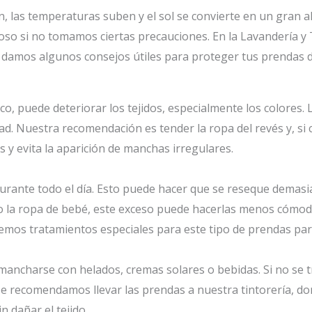
an, las temperaturas suben y el sol se convierte en un gran a
so si no tomamos ciertas precauciones. En la Lavandería y
e damos algunos consejos útiles para proteger tus prendas d
co, puede deteriorar los tejidos, especialmente los colores
idad. Nuestra recomendación es tender la ropa del revés y, s
s y evita la aparición de manchas irregulares.
urante todo el día. Esto puede hacer que se reseque demasiad
 o la ropa de bebé, este exceso puede hacerlas menos cómo
ecemos tratamientos especiales para este tipo de prendas pa
mancharse con helados, cremas solares o bebidas. Si no se t
Te recomendamos llevar las prendas a nuestra tintorería, do
n dañar el tejido.