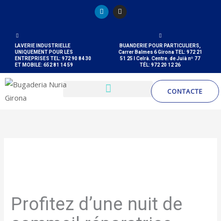
Aller
L
I
i
n
au
n
s
k
t
contenu
e
a
d
g
LAVERIE INDUSTRIELLE
BUANDERIE POUR PARTICULIERS,
i
r
UNIQUEMENT POUR LES
Carrer Balmes 6 Girona TEL: 972 21
n
a
ENTREPRISES TEL: 972 90 84 30
51 25 I Celrà. Centre. de Juià nº 77
m
ET MOBILE: 652 81 14 59
TÉL: 972 20 12 26
CONTACTE
/
Nouveautes
/ Par
Bugaderia Nuria Girona
Profitez d’une nuit de