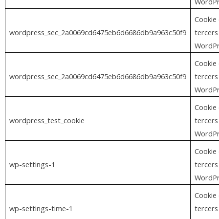
WordPr
Cookie
wordpress_sec_2a0069cd6475eb6d6686db9a963c50f9
tercers
WordPr
Cookie
wordpress_sec_2a0069cd6475eb6d6686db9a963c50f9
tercers
WordPr
Cookie
wordpress_test_cookie
tercers
WordPr
Cookie
wp-settings-1
tercers
WordPr
Cookie
wp-settings-time-1
tercers