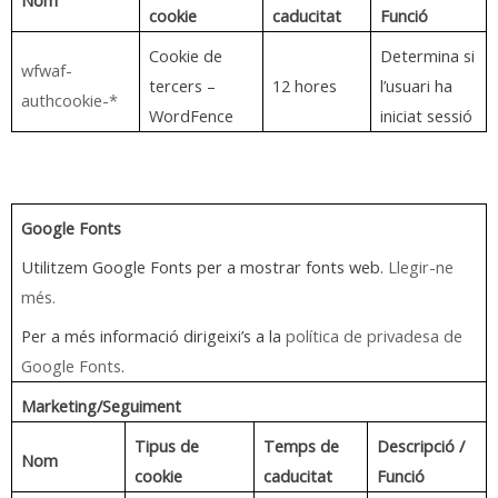
Nom
cookie
caducitat
Funció
Cookie de
Determina si
wfwaf-
tercers –
12 hores
l’usuari ha
authcookie-*
WordFence
iniciat sessió
Google Fonts
Utilitzem Google Fonts per a mostrar fonts web.
Ll
egir-ne
més.
Per a més informació dirigeixi’s a la
política de privadesa de
Google Fonts
.
Marketing/Seguiment
Tipus de
Temps de
Descripció /
Nom
cookie
caducitat
Funció