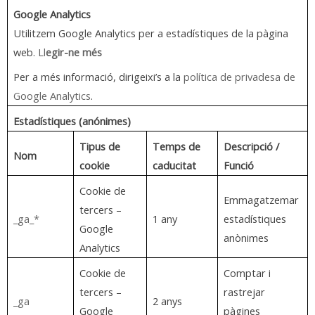
Google Analytics
Utilitzem Google Analytics per a estadístiques de la pàgina
web.
Ll
egir-ne més
Per a més informació, dirigeixi’s a la
política de privadesa de
Google Analytics
.
Estadístiques (anónimes)
Tipus de
Temps de
Descripció /
Nom
cookie
caducitat
Funció
Cookie de
Emmagatzemar
tercers –
_ga_*
1 any
estadístiques
Google
anònimes
Analytics
Cookie de
Comptar i
tercers –
rastrejar
_ga
2 anys
Google
pàgines