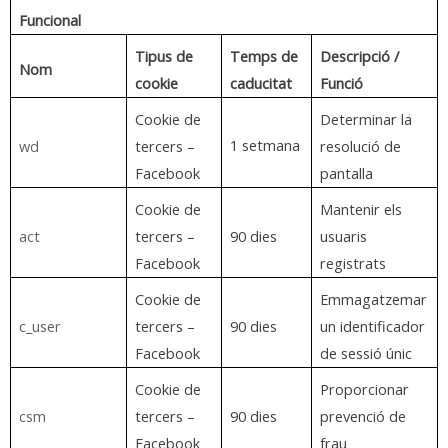
Funcional
Tipus de
Temps de
Descripció /
Nom
cookie
caducitat
Funció
Cookie de
Determinar la
1 setmana
wd
tercers –
resolució de
Facebook
pantalla
Cookie de
Mantenir els
act
tercers –
90 dies
usuaris
Facebook
registrats
Cookie de
Emmagatzemar
c_user
tercers –
90 dies
un identificador
Facebook
de sessió únic
Cookie de
Proporcionar
csm
tercers –
90 dies
prevenció de
Facebook
frau