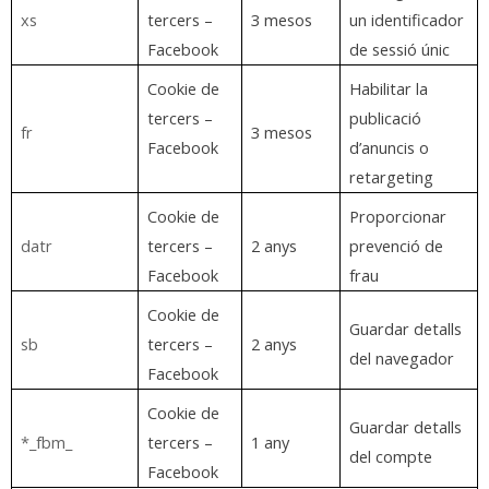
xs
tercers –
3 mesos
un identificador
Facebook
de sessió únic
Cookie de
Habilitar la
tercers –
publicació
fr
3 mesos
Facebook
d’anuncis o
retargeting
Cookie de
Proporcionar
datr
tercers –
2 anys
prevenció de
Facebook
frau
Cookie de
Guardar detalls
sb
tercers –
2 anys
del navegador
Facebook
Cookie de
Guardar detalls
*_fbm_
tercers –
1 any
del compte
Facebook