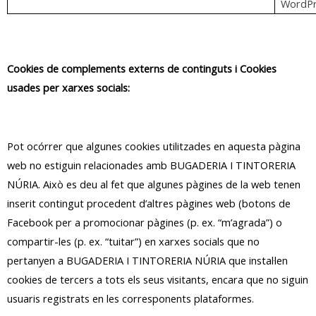
WordPr
Cookies de complements externs de continguts i Cookies
usades per xarxes socials:
Pot ocórrer que algunes cookies utilitzades en aquesta pàgina
web no estiguin relacionades amb BUGADERIA I TINTORERIA
NÚRIA. Això es deu al fet que algunes pàgines de la web tenen
inserit contingut procedent d’altres pàgines web (botons de
Facebook per a promocionar pàgines (p. ex. “m’agrada”) o
compartir-les (p. ex. “tuitar”) en xarxes socials que no
pertanyen a BUGADERIA I TINTORERIA NÚRIA que instal·len
cookies de tercers a tots els seus visitants, encara que no siguin
usuaris registrats en les corresponents plataformes.