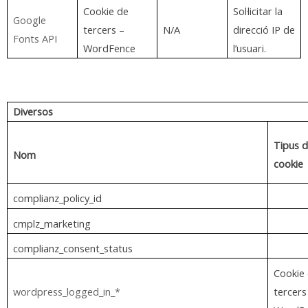
Cookie de
Sol·licitar la
Google
tercers –
N/A
direcció IP de
Fonts API
WordFence
l’usuari.
Diversos
Tipus 
Nom
cookie
complianz_policy_id
cmplz_marketing
complianz_consent_status
Cookie
wordpress_logged_in_*
tercers