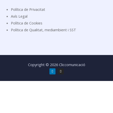
Política de Privacitat
Avís Legal
Política de Cookies
Política de Qualitat, mediambient i SST
Copyright © 2026 Cliccomunicació
L
I
i
n
n
s
k
t
e
a
d
g
i
r
n
a
m