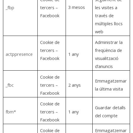
3 mesos
_fbp
tercers –
les visites a
Facebook
través de
múltiples llocs
web
Cookie de
Administrar la
tercers –
freqüència de
actppresence
1 any
Facebook
visualització
d’anuncis
Cookie de
Emmagatzemar
_fbc
tercers –
2 anys
la última visita
Facebook
Cookie de
Guardar detalls
fbm*
tercers –
1 any
del compte
Facebook
Cookie de
Emmagatzemar