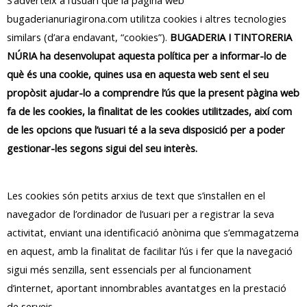
S’adverteix a l’usuari que la pàgina web
bugaderianuriagirona.com utilitza cookies i altres tecnologies
similars (d’ara endavant, “cookies”).
BUGADERIA I TINTORERIA
NÚRIA ha desenvolupat aquesta política per a informar-lo de
què és una cookie, quines usa en aquesta web sent el seu
propòsit ajudar-lo a comprendre l’ús que la present pàgina web
fa de les cookies, la finalitat de les cookies utilitzades, així com
de les opcions que l’usuari té a la seva disposició per a poder
gestionar-les segons sigui del seu interès.
Les cookies són petits arxius de text que s’instal·len en el
navegador de l’ordinador de l’usuari per a registrar la seva
activitat, enviant una identificació anònima que s’emmagatzema
en aquest, amb la finalitat de facilitar l’ús i fer que la navegació
sigui més senzilla, sent essencials per al funcionament
d’internet, aportant innombrables avantatges en la prestació
de serveis.