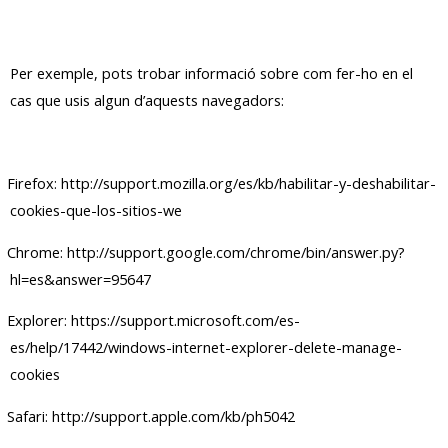
Per exemple, pots trobar informació sobre com fer-ho en el
cas que usis algun d’aquests navegadors:
Firefox:
http://support.mozilla.org/es/kb/habilitar-y-deshabilitar-
cookies-que-los-sitios-we
Chrome:
http://support.google.com/chrome/bin/answer.py?
hl=es&answer=95647
Explorer:
https://support.microsoft.com/es-
es/help/17442/windows-internet-explorer-delete-manage-
cookies
Safari:
http://support.apple.com/kb/ph5042