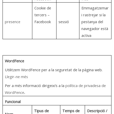
Cookie de
Emmagatzemar
tercers –
i rastrejar si la
presence
Facebook
sessió
pestanya del
navegador està
activa
WordFence
Utilitzem WordFence per a la seguretat de la pàgina web.
Llegir-ne més
Per a més informació dirigeixi’s a la
política de privadesa de
WordFence
.
Funcional
Tipus de
Temps de
Descripció /